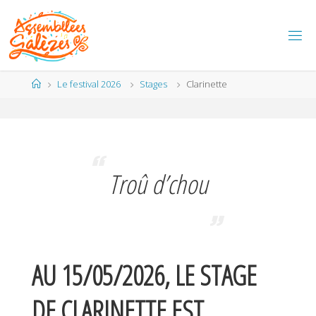
Skip
to
content
Home
Le festival 2026
Stages
Clarinette
Troû d’chou
AU 15/05/2026, LE STAGE
DE CLARINETTE EST