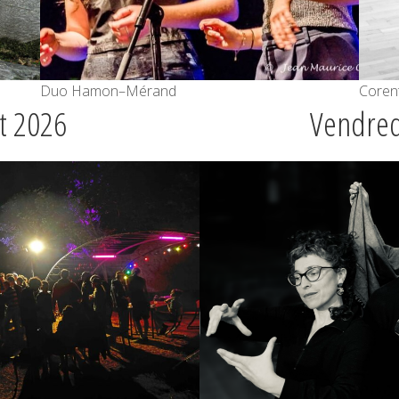
Duo Hamon–Mérand
Coren
et 2026
Vendredi