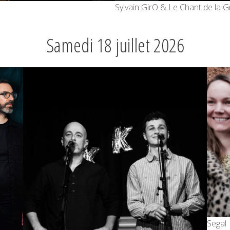
Sylvain GirO & Le Chant de la Gr
Samedi 18 juillet 2026
Segal