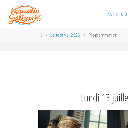
Skip
to
L’ASSOCIATI
content
Home
Le festival 2026
Programmation
Lundi 13 juill