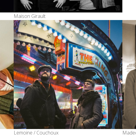
Maison Girault
Lemoine / Couchoux
Madec