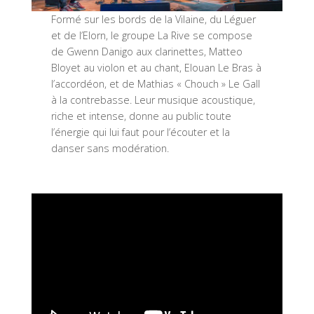
Formé sur les bords de la Vilaine, du Léguer
et de l’Elorn, le groupe La Rive se compose
de Gwenn Danigo aux clarinettes, Matteo
Bloyet au violon et au chant, Elouan Le Bras à
l’accordéon, et de Mathias « Chouch » Le Gall
à la contrebasse. Leur musique acoustique,
riche et intense, donne au public toute
l’énergie qui lui faut pour l’écouter et la
danser sans modération.