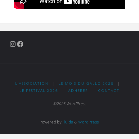
Instagram
Facebook
L’ASSOCIATION
|
LE MOIS DU GALLO 2026
|
LE FESTIVAL 2026
|
ADHÉRER
|
CONTACT
©2025 WordPress
Powered by
Fluida
&
WordPress.