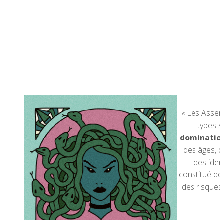
«
Les Assem
types 
dominatio
des âges, 
des ide
constitué d
des risques