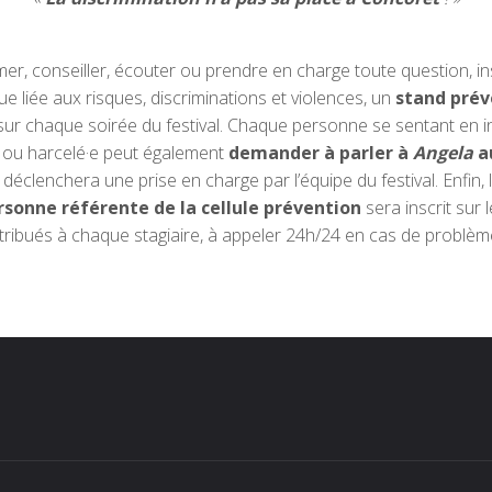
mer, conseiller, écouter ou prendre en charge toute question, in
e liée aux risques, discriminations et violences, un
stand prév
sur chaque soirée du festival. Chaque personne se sentant en in
 ou harcelé·e peut également
demander à parler à
Angela
a
 déclenchera une prise en charge par l’équipe du festival. Enfin, 
rsonne référente de la cellule prévention
sera inscrit sur 
tribués à chaque stagiaire, à appeler 24h/24 en cas de problèm