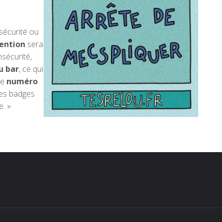
sécurité ou
ention
sera
sécurité,
u bar
, ce qui
le
numéro
les badges
e. »