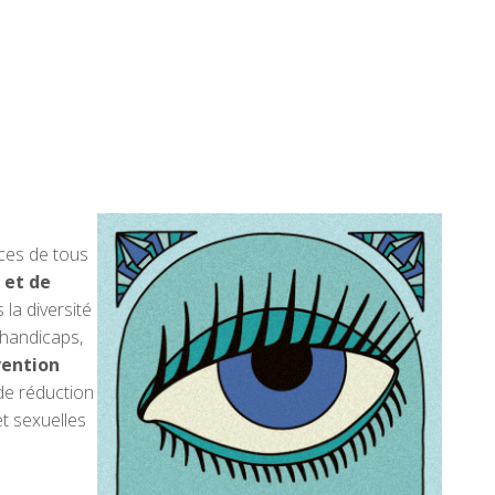
nces de tous
 et de
 la diversité
 handicaps,
vention
de réduction
et sexuelles