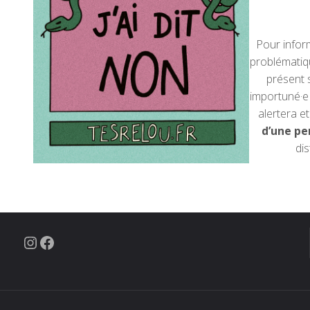
Pour infor
problématiqu
présent 
importuné·e
alertera et
d’une pe
dis
Instagram
Facebook