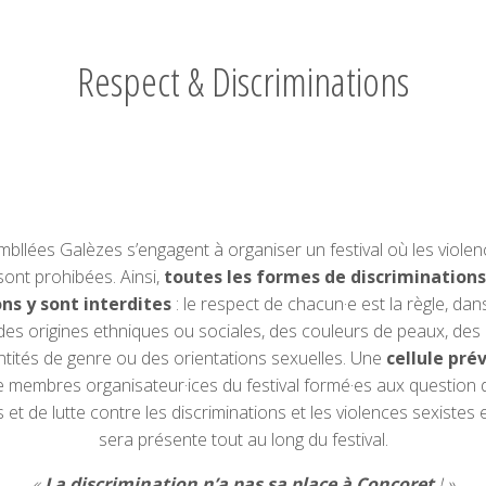
Respect & Discriminations
bllées Galèzes s’engagent à organiser un festival où les viole
sont prohibées. Ainsi,
toutes les formes de discriminations
ns y sont interdites
: le respect de chacun·e est la règle, dans
des origines ethniques ou sociales, des couleurs de peaux, des
ntités de genre ou des orientations sexuelles. Une
cellule pré
e membres organisateur·ices du festival formé·es aux question 
 et de lutte contre les discriminations et les violences sexistes 
sera présente tout au long du festival.
«
La discrimination n’a pas sa place à Concoret
! »