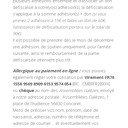
plusieurs adhésions ensemble et d’associer un don
défiscalisé à votre(vos) adhésion(s), la défiscalisation
s’applique à la somme adhésion(s) + don
(si vous
prenez 2 adhésions à 15€ et faites un don de 60€,
l’attestation de défiscalisation portera sur le total de
90€)
.
Il est possible de prendre dès le mois de décembre
une adhésion, de soutien uniquement, pour l’année
suivante, ainsi le remboursement de la partie
défiscalisée intervient plus tôt.
Allergique au paiement en ligne :
vous pouvez
également régler votre cotisation par
Virement FR76
1558 9569 8909 6153 9574 054
(BIC : CMBRFR2BXXX)
ou
chèque
au nom des
Assembllées Galèzes
, envoyé
à notre adresse postale : Assembllées Galèzes, 1
place de l’Audience 56430 Concoret.
Merci de préciser vos nom, prénom, date de
naissance, adresse, numéro de téléphone et
adresse de courriel … et éventuellement vos