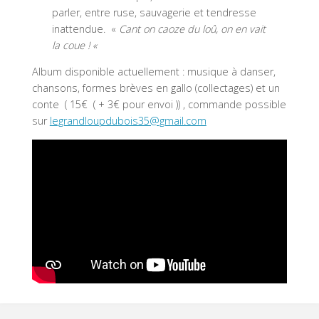
parler, entre ruse, sauvagerie et tendresse
inattendue. «
Cant on caoze du loû, on en vait
la coue ! «
Album disponible actuellement : musique à danser,
chansons, formes brèves en gallo (collectages) et un
conte ( 15€ ( + 3€ pour envoi )) , commande possible
sur
legrandloupdubois35@gmail.com