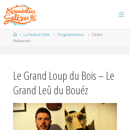
Skip
to
content
Home
Le festival 2026
Programmation
Cédric
Malaunais
Le Grand Loup du Bois – Le
Grand Leû du Bouéz