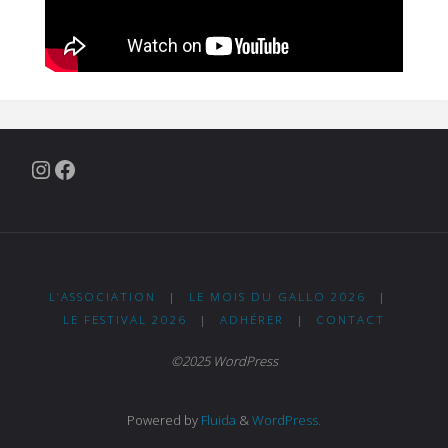
Instagram
Facebook
L’ASSOCIATION
|
LE MOIS DU GALLO 2026
|
LE FESTIVAL 2026
|
ADHÉRER
|
CONTACT
©2025 WordPress
Powered by
Fluida
&
WordPress.