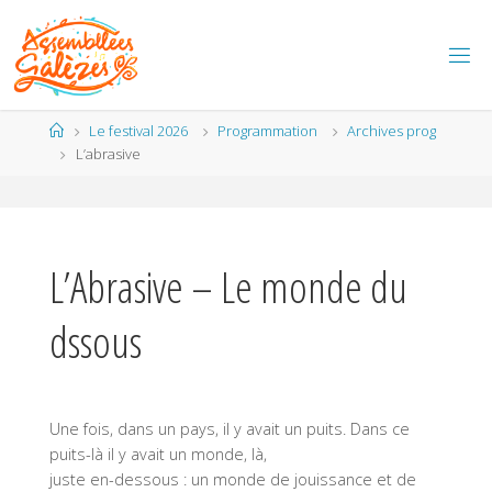
Skip
to
content
Home
Le festival 2026
Programmation
Archives prog
L’abrasive
L’Abrasive – Le monde du
dssous
Une fois, dans un pays, il y avait un puits. Dans ce
puits-là il y avait un monde, là,
juste en-dessous : un monde de jouissance et de